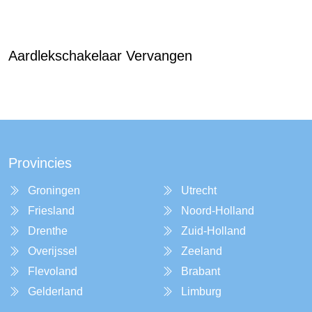
Aardlekschakelaar Vervangen
Provincies
Groningen
Utrecht
Friesland
Noord-Holland
Drenthe
Zuid-Holland
Overijssel
Zeeland
Flevoland
Brabant
Gelderland
Limburg